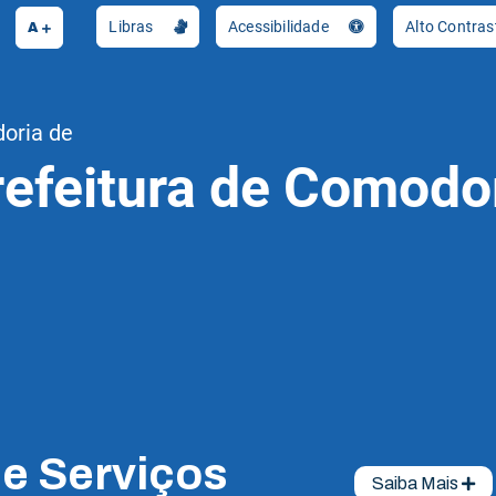
A
Libras
Acessibilidade
Alto Contra
doria de
refeitura de Comodo
de Serviços
Saiba Mais