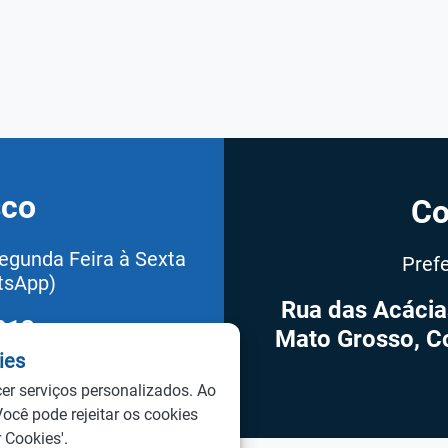
sco
Co
egunda Feira à Sexta
Pref
tsApp)
Rua das Acácia
013
Mato Grosso, C
kies
ies
cer serviços personalizados. Ao
Você pode rejeitar os cookies
 Cookies'.